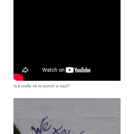
Is it really ok to punch a nazi?