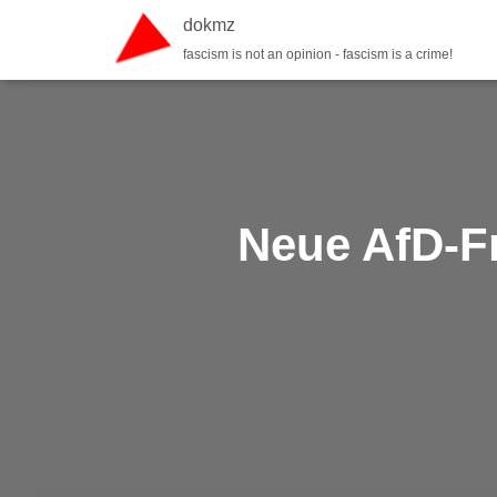
dokmz
fascism is not an opinion - fascism is a crime!
Neue AfD-Fr