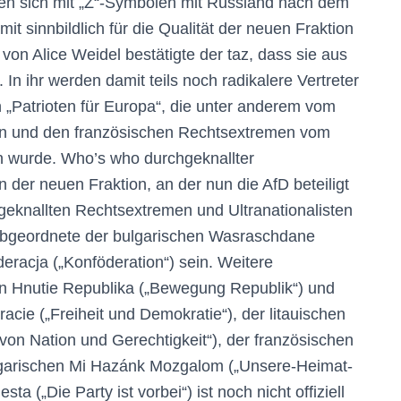
ten sich mit „Z“-Symbolen mit Russland nach dem
mit sinnbildlich für die Qualität der neuen Fraktion
on Alice Weidel bestätigte der taz, dass sie aus
n ihr werden damit teils noch radikalere Vertreter
n „Patrioten für Europa“, die unter anderem vom
án und den französischen Rechtsextremen vom
 wurde. Who’s who durchgeknallter
der neuen Fraktion, an der nun die AfD beteiligt
hgeknallten Rechtsextremen und Ultranationalisten
 Abgeordnete der bulgarischen Wasraschdane
eracja („Konföderation“) sein. Weitere
 Hnutie Republika („Bewegung Republik“) und
ie („Freiheit und Demokratie“), der litauischen
 von Nation und Gerechtigkeit“), der französischen
garischen Mi Hazánk Mozgalom („Unsere-Heimat-
 („Die Party ist vorbei“) ist noch nicht offiziell