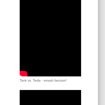
Tank vs. Tesla - smash fascism!