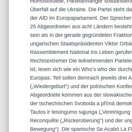
Homosexuelle, Parteianhänger solidarisier
Überfall auf die Ukraine. Die Partei steht da
der AfD im Europaparlament. Der Sprecher v
25 Abgeordneten aus acht Ländern besteht. I
sein als in der gerade gegründeten Fraktio
ungarischen Staatspräsidenten Viktor Orb
Rassemblement National ins Leben gerufen
Rechtsextremer Die teilnehmenden Parteien 
ist, lesen sich wie ein Who’s who der durc
Europas. Teil sollen demnach jeweils drei
(„Wiedergeburt“) und der polnischen Konfed
Abgeordnete kommen aus der slowakischen
der tschechischen Svoboda a přímá demokrac
Tautos ir teisingumo sąjunga („Vereinigung
Reconquête („Rückeroberung“) und der un
Bewegung“). Die spanische Se Acabó La Fiesta