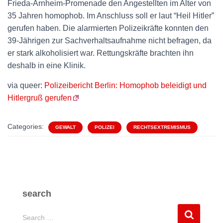
Frieda-Arnheim-Promenade den Angestellten im Alter von
35 Jahren homophob. Im Anschluss soll er laut “Heil Hitler”
gerufen haben. Die alarmierten Polizeikräfte konnten den
39-Jährigen zur Sachverhaltsaufnahme nicht befragen, da
er stark alkoholisiert war. Rettungskräfte brachten ihn
deshalb in eine Klinik.
via queer:
Polizeibericht Berlin: Homophob beleidigt und
Hitlergruß gerufen
Categories:
GEWALT
POLIZEI
RECHTSEXTREMISMUS
search
S
Search …