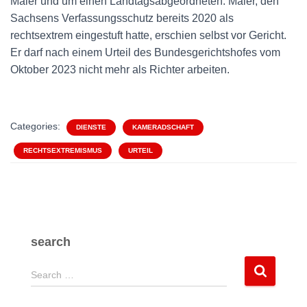
Maier und um einen Landtagsabgeordneten. Maier, den
Sachsens Verfassungsschutz bereits 2020 als
rechtsextrem eingestuft hatte, erschien selbst vor Gericht.
Er darf nach einem Urteil des Bundesgerichtshofes vom
Oktober 2023 nicht mehr als Richter arbeiten.
Categories:
DIENSTE
KAMERADSCHAFT
RECHTSEXTREMISMUS
URTEIL
search
S
Search …
e
a