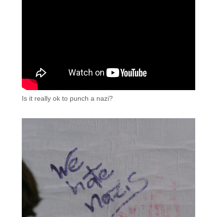
Is it really ok to punch a nazi?