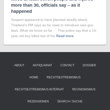
more than 30, officials say – as it
happened
Suspect appeared to have planned deadly attack,
Thailand’s PM says as he vows to introduce new gun
laws. What we know so far … Thai police say that a 14-
year-old boy killed two of his
Read more
ABOUT
ANTIQUARIAT
CONTACT
DOSSIER
HOME
RECHTSEXTREMISMUS
RECHTSEXTREMISMUS INTERNAT
REVISIONISMUS
REZENSIONEN
SEARCH / SUCHE