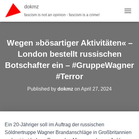
dokmz
fascism is not an opinion - fascism is a crime!
TOGGL
Wegen »bösartiger Aktivitäten« –
London bestellt russischen
Botschafter ein – #GruppeWagner
#Terror
Published by
dokmz
on
April 27, 2024
Ein 20-Jähriger soll im Auftrag der russischen
Söldnertruppe Wagner Brandanschläge in Großbritannien