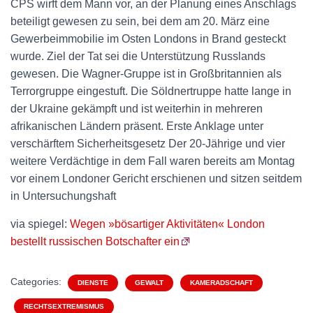
CPS wirft dem Mann vor, an der Planung eines Anschlags
beteiligt gewesen zu sein, bei dem am 20. März eine
Gewerbeimmobilie im Osten Londons in Brand gesteckt
wurde. Ziel der Tat sei die Unterstützung Russlands
gewesen. Die Wagner-Gruppe ist in Großbritannien als
Terrorgruppe eingestuft. Die Söldnertruppe hatte lange in
der Ukraine gekämpft und ist weiterhin in mehreren
afrikanischen Ländern präsent. Erste Anklage unter
verschärftem Sicherheitsgesetz Der 20-Jährige und vier
weitere Verdächtige in dem Fall waren bereits am Montag
vor einem Londoner Gericht erschienen und sitzen seitdem
in Untersuchungshaft
via spiegel:
Wegen »bösartiger Aktivitäten« London
bestellt russischen Botschafter ein
Categories:
DIENSTE
GEWALT
KAMERADSCHAFT
RECHTSEXTREMISMUS