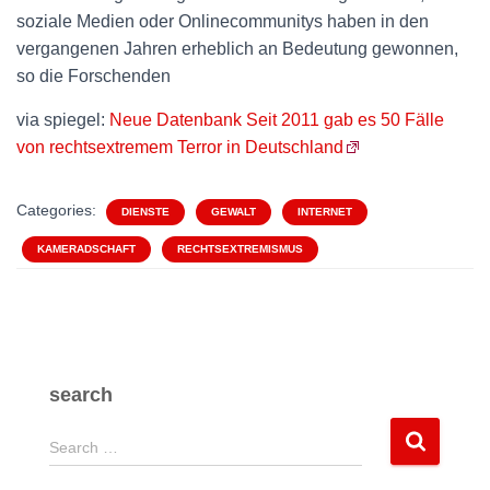
soziale Medien oder Onlinecommunitys haben in den
vergangenen Jahren erheblich an Bedeutung gewonnen,
so die Forschenden
via spiegel:
Neue Datenbank Seit 2011 gab es 50 Fälle
von rechtsextremem Terror in Deutschland
Categories:
DIENSTE
GEWALT
INTERNET
KAMERADSCHAFT
RECHTSEXTREMISMUS
search
S
Search …
e
a