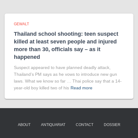
GEWALT
Thailand school shooting: teen suspect
killed at least seven people and injured
more than 30, officials say – as it
happened
Suspect appeared to have planned deadly attack,
Thailand’s PM says as he vows to introduce new gun
laws. What we know so far … Thai police say that a 14-
year-old boy killed two of his
Read more
ABOUT
ANTIQUARIAT
CONTACT
DOSSIER