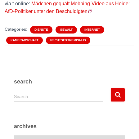
via t-online:
Mädchen gequält Mobbing-Video aus Heide:
AfD-Politiker unter den Beschuldigten
Categories:
DIENSTE
GEWALT
INTERNET
KAMERADSCHAFT
RECHTSEXTREMISMUS
search
S
Search …
e
a
r
c
archives
h
f
a