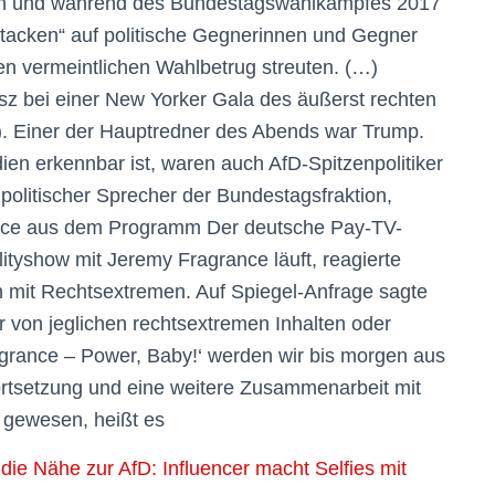
en und während des Bundestagswahlkampfes 2017
Attacken“ auf politische Gegnerinnen und Gegner
n vermeintlichen Wahlbetrug streuten. (…)
sz bei einer New Yorker Gala des äußerst rechten
 Einer der Hauptredner des Abends war Trump.
ien erkennbar ist, waren auch AfD-Spitzenpolitiker
politischer Sprecher der Bundestagsfraktion,
rance aus dem Programm Der deutsche Pay-TV-
ityshow mit Jeremy Fragrance läuft, reagierte
n mit Rechtsextremen. Auf Spiegel-Anfrage sagte
r von jeglichen rechtsextremen Inhalten oder
grance – Power, Baby!‘ werden wir bis morgen aus
rtsetzung und eine weitere Zusammenarbeit mit
t gewesen, heißt es
ie Nähe zur AfD: Influencer macht Selfies mit