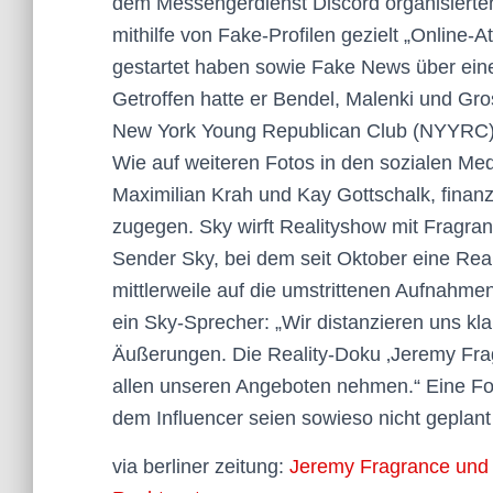
dem Messengerdienst Discord organisiert
mithilfe von Fake-Profilen gezielt „Online-
gestartet haben sowie Fake News über eine
Getroffen hatte er Bendel, Malenki und Gro
New York Young Republican Club (NYYRC).
Wie auf weiteren Fotos in den sozialen Med
Maximilian Krah und Kay Gottschalk, finanz
zugegen. Sky wirft Realityshow mit Frag
Sender Sky, bei dem seit Oktober eine Real
mittlerweile auf die umstrittenen Aufnahme
ein Sky-Sprecher: „Wir distanzieren uns kla
Äußerungen. Die Reality-Doku ‚Jeremy Fra
allen unseren Angeboten nehmen.“ Eine Fo
dem Influencer seien sowieso nicht geplan
via berliner zeitung:
Jeremy Fragrance und d