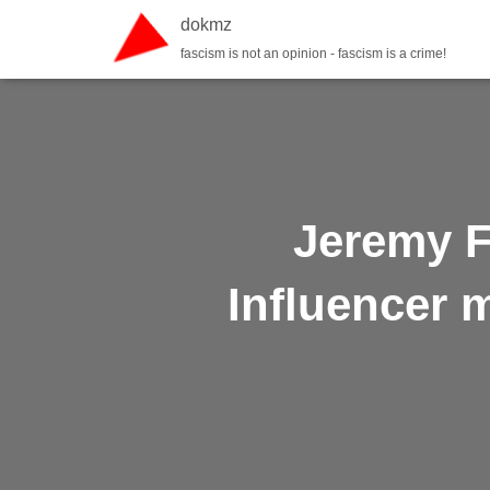
dokmz
fascism is not an opinion - fascism is a crime!
Jeremy F
Influencer 