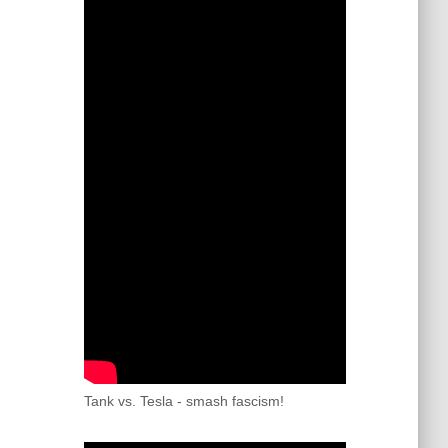
Tank vs. Tesla - smash fascism!