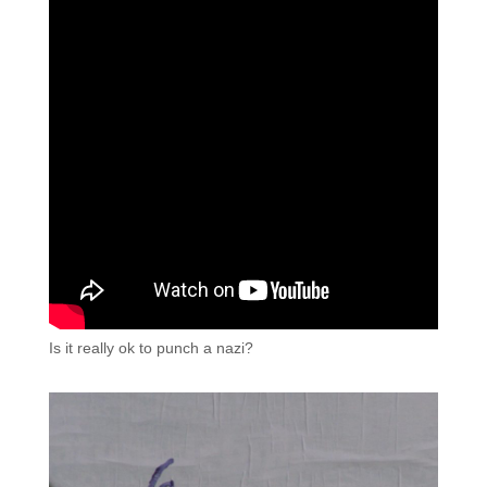
Is it really ok to punch a nazi?