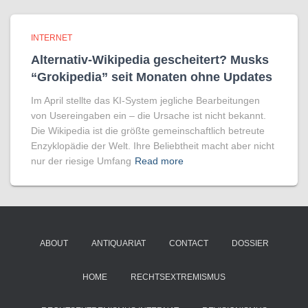
INTERNET
Alternativ-Wikipedia gescheitert? Musks
“Grokipedia” seit Monaten ohne Updates
Im April stellte das KI-System jegliche Bearbeitungen
von Usereingaben ein – die Ursache ist nicht bekannt.
Die Wikipedia ist die größte gemeinschaftlich betreute
Enzyklopädie der Welt. Ihre Beliebtheit macht aber nicht
nur der riesige Umfang
Read more
ABOUT
ANTIQUARIAT
CONTACT
DOSSIER
HOME
RECHTSEXTREMISMUS