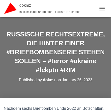
dokmz
fascism is not an opinion - fascism is a crime!
TOGGL
RUSSISCHE RECHTSEXTREME,
DIE HINTER EINER
#BRIEFBOMBENSERIE STEHEN
SOLLEN – #terror #ukraine
#fckptn #RIM
Published by
dokmz
on
January 26, 2023
Nachdem sechs Briefbomben Ende 2022 an Botschaften,