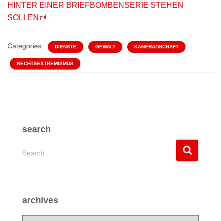
HINTER EINER BRIEFBOMBENSERIE STEHEN
SOLLEN
Categories:
DIENSTE
GEWALT
KAMERADSCHAFT
RECHTSEXTREMISMUS
search
S
Search …
e
a
r
c
archives
h
f
a