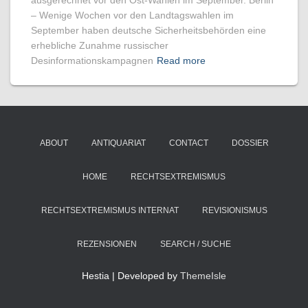
ausgerechnet vor den Ost-Wahlen im September. Berlin
– Wenige Wochen vor den Landtagswahlen im
September haben deutsche Sicherheitsbehörden eine
erhebliche Zunahme russischer
Desinformationskampagnen
Read more
ABOUT
ANTIQUARIAT
CONTACT
DOSSIER
HOME
RECHTSEXTREMISMUS
RECHTSEXTREMISMUS INTERNAT
REVISIONISMUS
REZENSIONEN
SEARCH / SUCHE
Hestia | Developed by
ThemeIsle