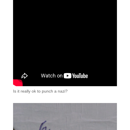
Is it really ok to punch a nazi?