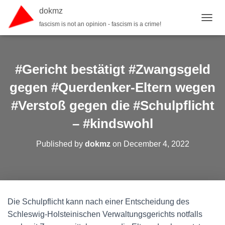
dokmz
fascism is not an opinion - fascism is a crime!
TOGGL
#Gericht bestätigt #Zwangsgeld
gegen #Querdenker-Eltern wegen
#Verstoß gegen die #Schulpflicht
– #kindswohl
Published by
dokmz
on
December 4, 2022
Die Schulpflicht kann nach einer Entscheidung des
Schleswig-Holsteinischen Verwaltungsgerichts notfalls