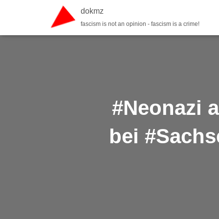
dokmz
fascism is not an opinion - fascism is a crime!
#Neonazi a
bei #Sachs