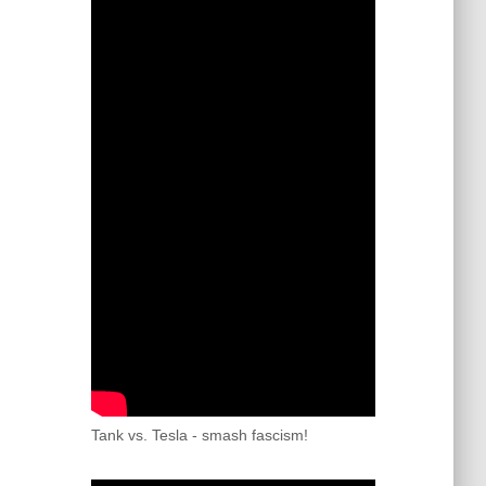
Tank vs. Tesla - smash fascism!