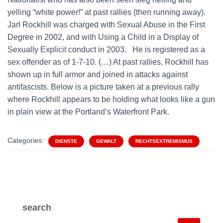
yelling “white power!” at past rallies (then running away).
Jarl Rockhill was charged with Sexual Abuse in the First
Degree in 2002, and with Using a Child in a Display of
Sexually Explicit conduct in 2003. He is registered as a
sex offender as of 1-7-10. (…) At past rallies, Rockhill has
shown up in full armor and joined in attacks against
antifascists. Below is a picture taken at a previous rally
where Rockhill appears to be holding what looks like a gun
in plain view at the Portland’s Waterfront Park.
Categories:
DIENSTE
GEWALT
RECHTSEXTREMISMUS
search