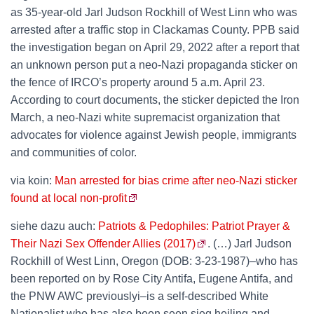
as 35-year-old Jarl Judson Rockhill of West Linn who was
arrested after a traffic stop in Clackamas County. PPB said
the investigation began on April 29, 2022 after a report that
an unknown person put a neo-Nazi propaganda sticker on
the fence of IRCO’s property around 5 a.m. April 23.
According to court documents, the sticker depicted the Iron
March, a neo-Nazi white supremacist organization that
advocates for violence against Jewish people, immigrants
and communities of color.
via koin:
Man arrested for bias crime after neo-Nazi sticker
found at local non-profit
siehe dazu auch:
Patriots & Pedophiles: Patriot Prayer &
Their Nazi Sex Offender Allies (2017)
. (…) Jarl Judson
Rockhill of West Linn, Oregon (DOB: 3-23-1987)–who has
been reported on by Rose City Antifa, Eugene Antifa, and
the PNW AWC previouslyi–is a self-described White
Nationalist who has also been seen sieg heiling and