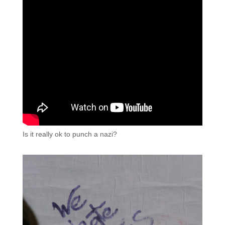
Is it really ok to punch a nazi?