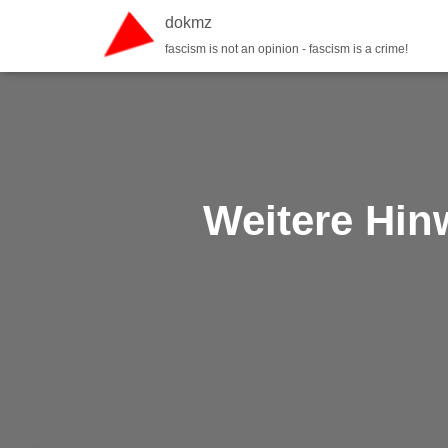
dokmz
fascism is not an opinion - fascism is a crime!
Weitere Hin