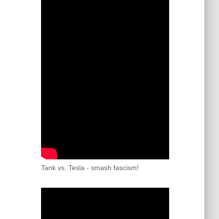
Tank vs. Tesla - smash fascism!