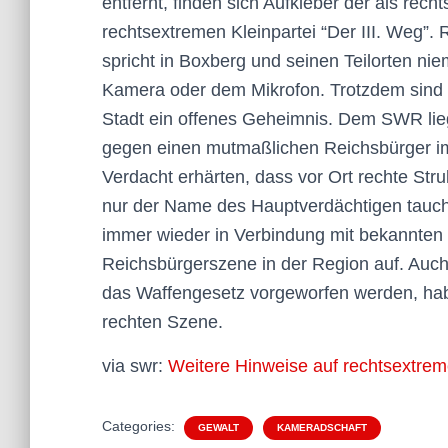
entfernt, finden sich Aufkleber der als rec
rechtsextremen Kleinpartei “Der III. Weg”. 
spricht in Boxberg und seinen Teilorten ni
Kamera oder dem Mikrofon. Trotzdem sind d
Stadt ein offenes Geheimnis. Dem SWR li
gegen einen mutmaßlichen Reichsbürger im 
Verdacht erhärten, dass vor Ort rechte St
nur der Name des Hauptverdächtigen tauch
immer wieder in Verbindung mit bekannten
Reichsbürgerszene in der Region auf. Auc
das Waffengesetz vorgeworfen werden, h
rechten Szene.
via swr:
Weitere Hinweise auf rechtsextrem
Categories:
GEWALT
KAMERADSCHAFT