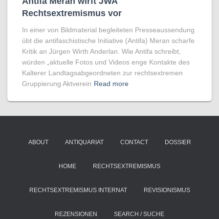
Antifa Meran wirft JWA
Rechtsextremismus vor
In einer von Bildmaterial begleiteten Presseaussendung
übt die antifaschistische Initiative (Antifa) Meran scharfe
Kritik an Jürgen Wirth Anderlan. Wie Antifa schreibt,
würden „aktuelle Fotos und Videos enge Kontakte des
Kalterer Landtagsabgeordneten zur rechtsextremen
Gruppierung Aktverein
Read more
ABOUT
ANTIQUARIAT
CONTACT
DOSSIER
HOME
RECHTSEXTREMISMUS
RECHTSEXTREMISMUS INTERNAT
REVISIONISMUS
REZENSIONEN
SEARCH / SUCHE