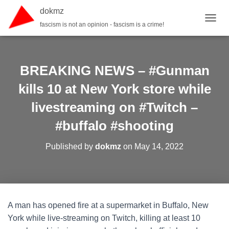
dokmz
fascism is not an opinion - fascism is a crime!
TOGGL
BREAKING NEWS – #Gunman
kills 10 at New York store while
livestreaming on #Twitch –
#buffalo #shooting
Published by
dokmz
on
May 14, 2022
A man has opened fire at a supermarket in Buffalo, New
York while live-streaming on Twitch, killing at least 10