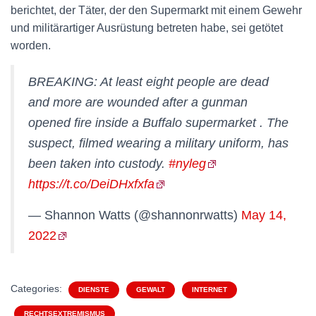
berichtet, der Täter, der den Supermarkt mit einem Gewehr
und militärartiger Ausrüstung betreten habe, sei getötet
worden.
BREAKING: At least eight people are dead
and more are wounded after a gunman
opened fire inside a Buffalo supermarket . The
suspect, filmed wearing a military uniform, has
been taken into custody.
#nyleg
https://t.co/DeiDHxfxfa
— Shannon Watts (@shannonrwatts)
May 14,
2022
Categories:
DIENSTE
GEWALT
INTERNET
RECHTSEXTREMISMUS