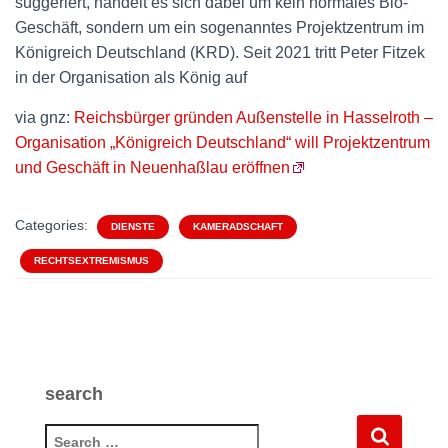
suggeriert, handelt es sich dabei um kein normales Bio-
Geschäft, sondern um ein sogenanntes Projektzentrum im
Königreich Deutschland (KRD). Seit 2021 tritt Peter Fitzek
in der Organisation als König auf
via gnz:
Reichsbürger gründen Außenstelle in Hasselroth –
Organisation „Königreich Deutschland“ will Projektzentrum
und Geschäft in Neuenhaßlau eröffnen
Categories:
DIENSTE
KAMERADSCHAFT
RECHTSEXTREMISMUS
search
S