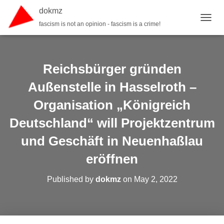
dokmz
fascism is not an opinion - fascism is a crime!
TOGGL
Reichsbürger gründen
Außenstelle in Hasselroth –
Organisation „Königreich
Deutschland“ will Projektzentrum
und Geschäft in Neuenhaßlau
eröffnen
Published by
dokmz
on
May 2, 2022