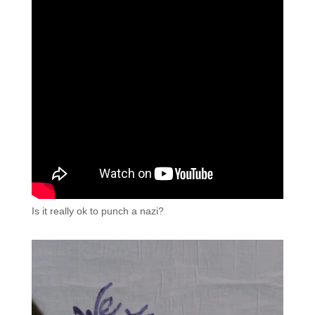
Is it really ok to punch a nazi?