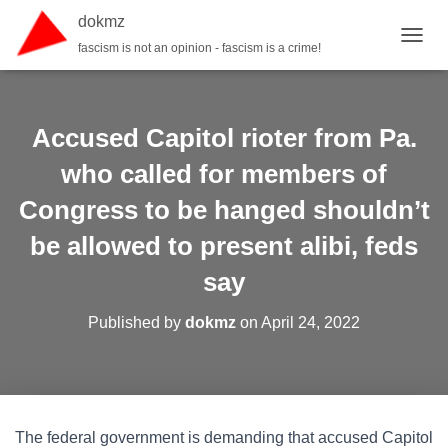
dokmz
fascism is not an opinion - fascism is a crime!
TOGGL
Accused Capitol rioter from Pa.
who called for members of
Congress to be hanged shouldn’t
be allowed to present alibi, feds
say
Published by
dokmz
on
April 24, 2022
The federal government is demanding that accused Capitol