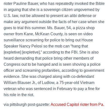
rioter Pauline Bauer, who has repeatedly invoked the Bible
in arguing that she is a sovereign citizen ungoverned by
U.S. law, not be allowed to present an alibi defense or
make any argument outside the facts of her case when she
goes to trial this summer. Ms. Bauer, 54, a pizza shop
owner from Kane, McKean County, is seen on video
surveillance screaming for police to bring out House
Speaker Nancy Pelosi so the mob can “hang that
[expletive] [expletive],” according to the FBI. She is also
heard demanding that police bring other members of
Congress out to be hanged and is seen shoving a police
officer and screaming profanities, according to government
evidence. She was charged along with co-defendant
William Blauser Jr., of Ludlow, a 75-year-old Vietnam
veteran who was sentenced in February to pay a fine for
his role in the riot.
via pittsburgh post-gazette:
Accused Capitol rioter from Pa.