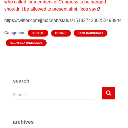
who called for members of Congress to be hanged
shouldn’t be allowed to present alibi, feds say
https://twitter.com/jjmacnab/status/1518274230252498944
Categories:
DIENSTE
GEWALT
KAMERADSCHAFT
RECHTSEXTREMISMUS
search
S
Search …
e
a
r
c
archives
h