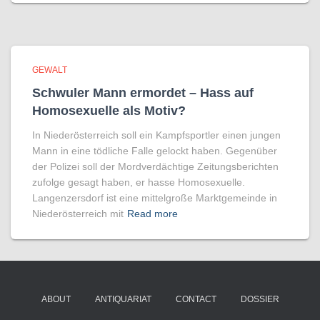
GEWALT
Schwuler Mann ermordet – Hass auf
Homo­sexuelle als Motiv?
In Niederösterreich soll ein Kampfsportler einen jungen
Mann in eine tödliche Falle gelockt haben. Gegenüber
der Polizei soll der Mordverdächtige Zeitungsberichten
zufolge gesagt haben, er hasse Homosexuelle.
Langenzersdorf ist eine mittelgroße Marktgemeinde in
Niederösterreich mit
Read more
ABOUT
ANTIQUARIAT
CONTACT
DOSSIER