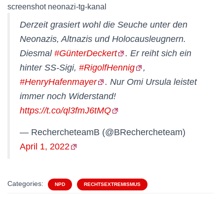
screenshot neonazi-tg-kanal
Derzeit grasiert wohl die Seuche unter den
Neonazis, Altnazis und Holocausleugnern.
Diesmal
#GünterDeckert
. Er reiht sich ein
hinter SS-Sigi,
#RigolfHennig
,
#HenryHafenmayer
. Nur Omi Ursula leistet
immer noch Widerstand!
https://t.co/ql3fmJ6tMQ
— RechercheteamB (@BRechercheteam)
April 1, 2022
Categories:
NPD
RECHTSEXTREMISMUS