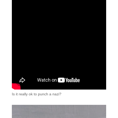
Is it really ok to punch a nazi?