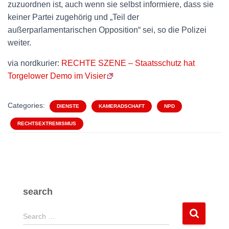
zuzuordnen ist, auch wenn sie selbst informiere, dass sie
keiner Partei zugehörig und „Teil der
außerparlamentarischen Opposition“ sei, so die Polizei
weiter.
via nordkurier:
RECHTE SZENE – Staatsschutz hat
Torgelower Demo im Visier
Categories:
DIENSTE
KAMERADSCHAFT
NPD
RECHTSEXTREMISMUS
search
S
Search …
e