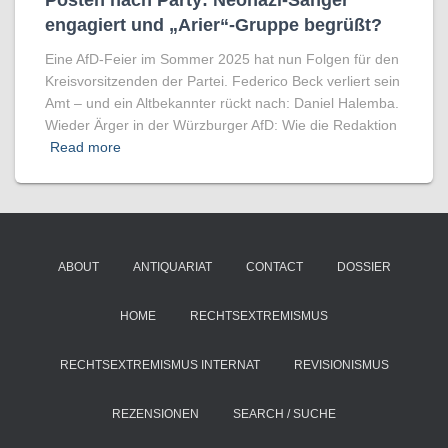
Posten nach Party: Neonazi-Sänger
engagiert und „Arier“-Gruppe begrüßt?
Eine AfD-Feier im Sommer 2025 hat nun Folgen für den
Kreisvorsitzenden der Partei. Federico Beck verliert sein
Amt – und ein Altbekannter rückt nach: Daniel Halemba.
Wieder Ärger in der Würzburger AfD: Wie die Redaktion
Read more
ABOUT
ANTIQUARIAT
CONTACT
DOSSIER
HOME
RECHTSEXTREMISMUS
RECHTSEXTREMISMUS INTERNAT
REVISIONISMUS
REZENSIONEN
SEARCH / SUCHE