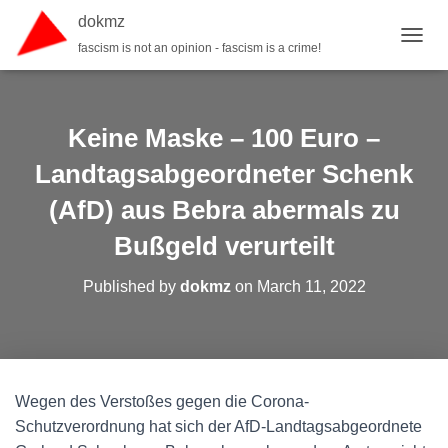
dokmz
fascism is not an opinion - fascism is a crime!
TOGGL
Keine Maske – 100 Euro –
Landtagsabgeordneter Schenk
(AfD) aus Bebra abermals zu
Bußgeld verurteilt
Published by
dokmz
on
March 11, 2022
Wegen des Verstoßes gegen die Corona-
Schutzverordnung hat sich der AfD-Landtagsabgeordnete