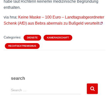
habe laut Richterin keinerlei medizinische Begründung
enthalten.
via hna:
Keine Maske – 100 Euro – Landtagsabgeordneter
Schenk (AfD) aus Bebra abermals zu Bußgeld verurteilt
Categories:
DIENSTE
KAMERADSCHAFT
RECHTSEXTREMISMUS
search
S
Search …
e
a
r