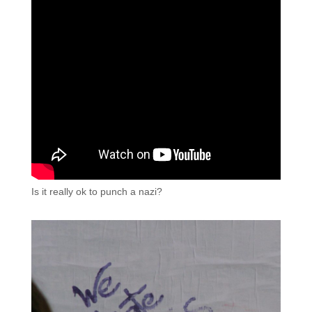
Is it really ok to punch a nazi?