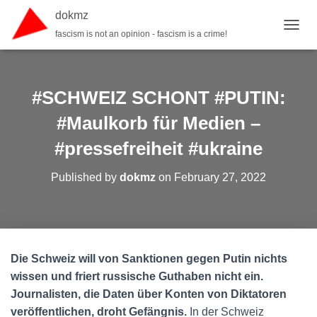
dokmz
fascism is not an opinion - fascism is a crime!
TOGGL
#SCHWEIZ SCHONT #PUTIN:
#Maulkorb für Medien –
#pressefreiheit #ukraine
Published by
dokmz
on
February 27, 2022
Die Schweiz will von Sanktionen gegen Putin nichts
wissen und friert russische Guthaben nicht ein.
Journalisten, die Daten über Konten von Diktatoren
veröffentlichen, droht Gefängnis.
In der Schweiz