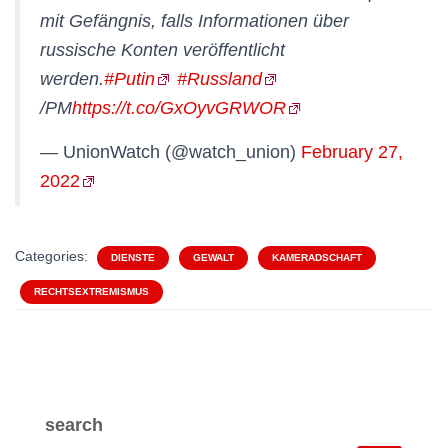
mit Gefängnis, falls Informationen über
russische Konten veröffentlicht
werden.
#Putin
#Russland
/PM
https://t.co/GxOyvGRWOR
— UnionWatch (@watch_union)
February 27,
2022
Categories:
DIENSTE
GEWALT
KAMERADSCHAFT
RECHTSEXTREMISMUS
search