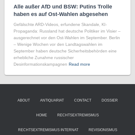
Alle außer AfD und BSW: Putins Trolle
haben es auf Ost-Wahlen abgesehen
Gefälschte ARD-Videos, erfundene Skandale, KI-
Propaganda: Russland hat deutsche Politiker im Visier –
ausgerechnet vor den Ost-Wahlen im September. Berlin
– Wenige Wochen vor den Landtagswahlen im
September haben deutsche Sicherheitsbehörden eine
erhebliche Zunahme russischer
Desinformationskampagnen
Read more
ABOUT
ANTIQUARIAT
CONTACT
DOSSIER
HOME
RECHTSEXTREMISMUS
RECHTSEXTREMISMUS INTERNAT
REVISIONISMUS