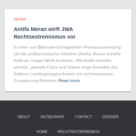
ANTIFA
Antifa Meran wirft JWA
Rechtsextremismus vor
In einer von Bildmaterial begleiteten Presseaussendung
übt die antifaschistische Initiative (Antifa) Meran scharfe
Kritik an Jürgen Wirth Anderlan. Wie Antifa schreibt,
würden „aktuelle Fotos und Videos enge Kontakte des
Kalterer Landtagsabgeordneten zur rechtsextremen
Gruppierung Aktverein
Read more
ABOUT
ANTIQUARIAT
CONTACT
DOSSIER
HOME
RECHTSEXTREMISMUS