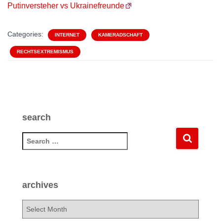
Putinversteher vs Ukrainefreunde
Categories:
INTERNET
KAMERADSCHAFT
RECHTSEXTREMISMUS
search
S
e
a
r
c
archives
h
f
a
o
r