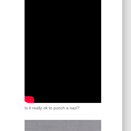
Is it really ok to punch a nazi?