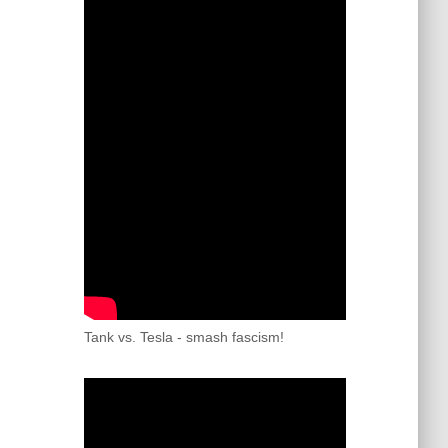
Tank vs. Tesla - smash fascism!