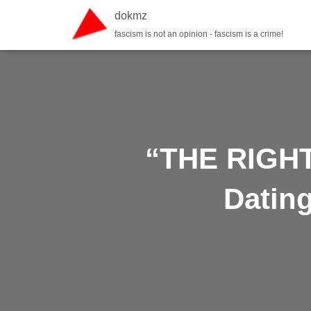
dokmz
fascism is not an opinion - fascism is a crime!
“THE RIGHT 
Datin