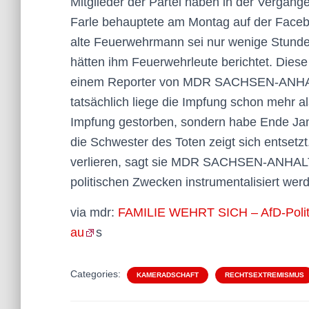
Mitglieder der Partei haben in der Vergang
Farle behauptete am Montag auf der Faceb
alte Feuerwehrmann sei nur wenige Stunde
hätten ihm Feuerwehrleute berichtet. Dies
einem Reporter von MDR SACHSEN-ANHALT.
tatsächlich liege die Impfung schon mehr a
Impfung gestorben, sondern habe Ende Janu
die Schwester des Toten zeigt sich entsetz
verlieren, sagt sie MDR SACHSEN-ANHALT. W
politischen Zwecken instrumentalisiert werde
via mdr:
FAMILIE WEHRT SICH – AfD-Politik
au
s
Categories:
KAMERADSCHAFT
RECHTSEXTREMISMUS