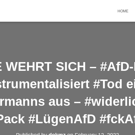
HOME
 WEHRT SICH – #AfD-P
strumentalisiert #Tod e
manns aus – #widerli
Pack #LügenAfD #fckA