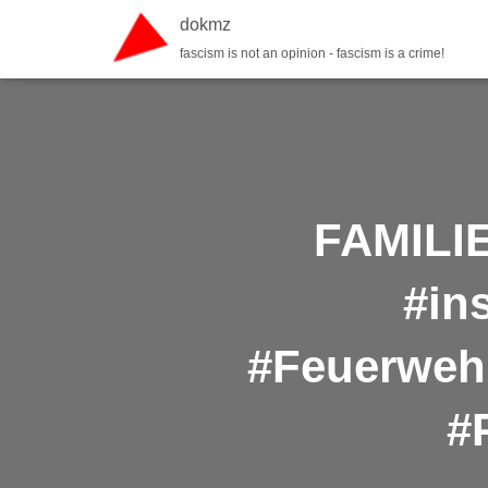
dokmz
fascism is not an opinion - fascism is a crime!
FAMILIE
#in
#Feuerwehr
#