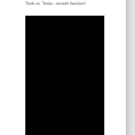
Tank vs. Tesla - smash fascism!