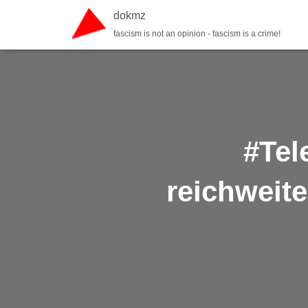
dokmz
fascism is not an opinion - fascism is a crime!
#Tel
reichweit