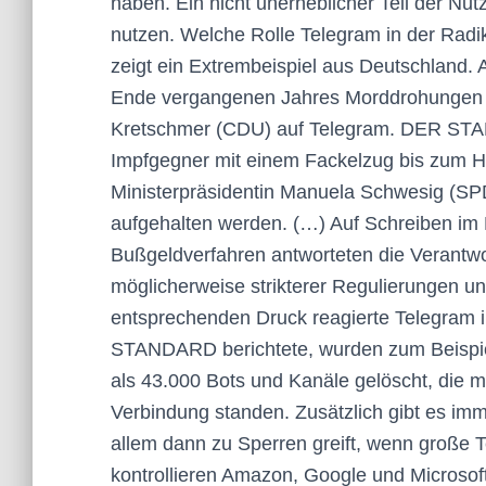
haben. Ein nicht unerheblicher Teil der N
nutzen. Welche Rolle Telegram in der Radi
zeigt ein Extrembeispiel aus Deutschland
Ende vergangenen Jahres Morddrohungen 
Kretschmer (CDU) auf Telegram. DER STAN
Impfgegner mit einem Fackelzug bis zum
Ministerpräsidentin Manuela Schwesig (SPD
aufgehalten werden. (…) Auf Schreiben im 
Bußgeldverfahren antworteten die Verantwo
möglicherweise strikterer Regulierungen 
entsprechenden Druck reagierte Telegram 
STANDARD berichtete, wurden zum Beispie
als 43.000 Bots und Kanäle gelöscht, die mi
Verbindung standen. Zusätzlich gibt es im
allem dann zu Sperren greift, wenn große
kontrollieren Amazon, Google und Microsof