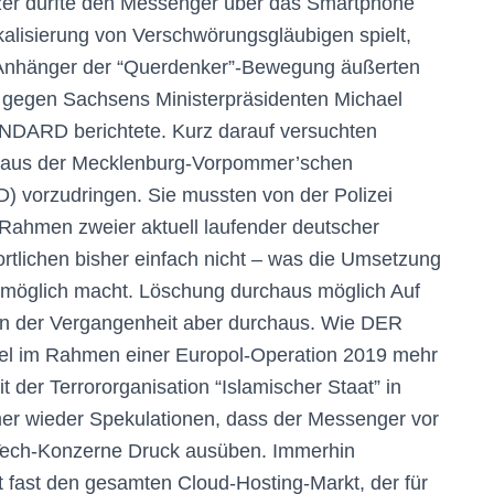
utzer dürfte den Messenger über das Smartphone
kalisierung von Verschwörungsgläubigen spielt,
. Anhänger der “Querdenker”-Bewegung äußerten
gegen Sachsens Ministerpräsidenten Michael
DARD berichtete. Kurz darauf versuchten
 Haus der Mecklenburg-Vorpommer’schen
) vorzudringen. Sie mussten von der Polizei
Rahmen zweier aktuell laufender deutscher
rtlichen bisher einfach nicht – was die Umsetzung
unmöglich macht. Löschung durchaus möglich Auf
in der Vergangenheit aber durchaus. Wie DER
l im Rahmen einer Europol-Operation 2019 mehr
t der Terrororganisation “Islamischer Staat” in
mer wieder Spekulationen, dass der Messenger vor
 Tech-Konzerne Druck ausüben. Immerhin
t fast den gesamten Cloud-Hosting-Markt, der für