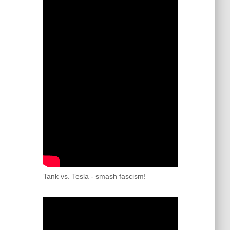
Tank vs. Tesla - smash fascism!