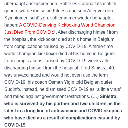
überhaupt auszusprechen. Sollte es Corona tatsächlich
geben, würde ihn seine Fitness und sein Alter vor den
Symptomen schützen, soll er immer wieder behauptet
haben;
A COVID-Denying Kickboxing World Champion
Just Died From COVID
. After discharging himself from
the hospital, the kickboxer died at his home in Belgium
from complications caused by COVID-19. A three-time
world champion kickboxer died at his home in Belgium
from complications caused by COVID-19 weeks after
discharging himself from the hospital. Fred Sinistra, 40,
was unvaccinated and would not even use the term
COVID-19, his coach Osman Yigin told Belgian outlet
SudInfo. Instead, he dismissed COVID-19 as “a little virus”
and railed against government restrictions. (…)
Sinistra,
who is survived by his partner and two children, is the
latest in a long line of anti-vaccine and COVID skeptics
who have died as a result of complications caused by
COVID-19.