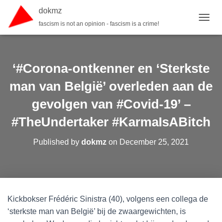
dokmz
fascism is not an opinion - fascism is a crime!
TOGGL
‘#Corona-ontkenner en ‘Sterkste
man van België’ overleden aan de
gevolgen van #Covid-19’ –
#TheUndertaker #KarmaIsABitch
Published by
dokmz
on
December 25, 2021
Kickbokser Frédéric Sinistra (40), volgens een collega de
‘sterkste man van België’ bij de zwaargewichten, is