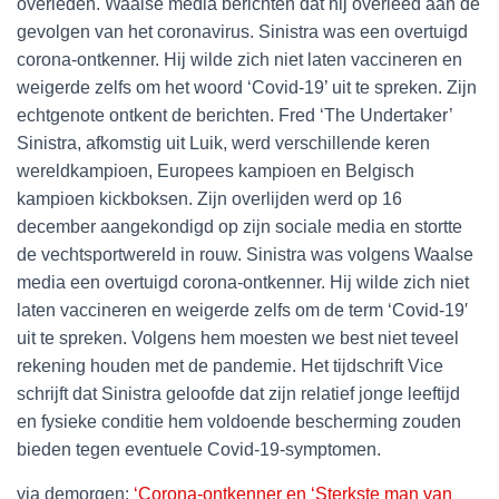
overleden. Waalse media berichten dat hij overleed aan de
gevolgen van het coronavirus. Sinistra was een overtuigd
corona-ontkenner. Hij wilde zich niet laten vaccineren en
weigerde zelfs om het woord ‘Covid-19’ uit te spreken. Zijn
echtgenote ontkent de berichten. Fred ‘The Undertaker’
Sinistra, afkomstig uit Luik, werd verschillende keren
wereldkampioen, Europees kampioen en Belgisch
kampioen kickboksen. Zijn overlijden werd op 16
december aangekondigd op zijn sociale media en stortte
de vechtsportwereld in rouw. Sinistra was volgens Waalse
media een overtuigd corona-ontkenner. Hij wilde zich niet
laten vaccineren en weigerde zelfs om de term ‘Covid-19′
uit te spreken. Volgens hem moesten we best niet teveel
rekening houden met de pandemie. Het tijdschrift Vice
schrijft dat Sinistra geloofde dat zijn relatief jonge leeftijd
en fysieke conditie hem voldoende bescherming zouden
bieden tegen eventuele Covid-19-symptomen.
via demorgen:
‘Corona-ontkenner en ‘Sterkste man van