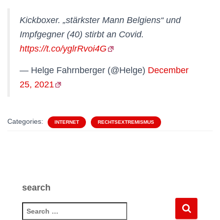
Kickboxer. „stärkster Mann Belgiens“ und
Impfgegner (40) stirbt an Covid.
https://t.co/yglrRvoi4G
— Helge Fahrnberger (@Helge)
December
25, 2021
Categories:
INTERNET
RECHTSEXTREMISMUS
search
S
e