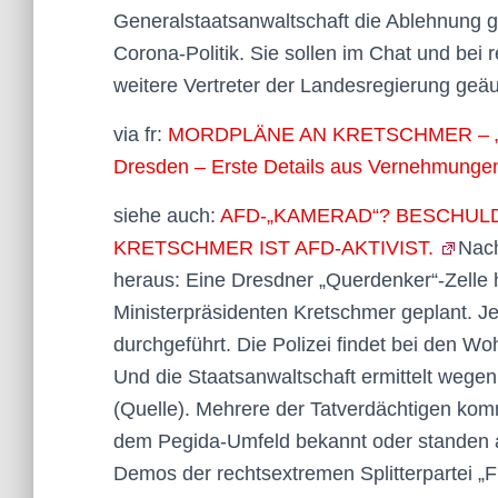
Generalstaatsanwaltschaft die Ablehnung 
Corona-Politik. Sie sollen im Chat und be
weitere Vertreter der Landesregierung geä
via fr:
MORDPLÄNE AN KRETSCHMER – „Sch
Dresden – Erste Details aus Vernehmunge
siehe auch:
AFD-„KAMERAD“? BESCHUL
KRETSCHMER IST AFD-AKTIVIST.
Nach
heraus: Eine Dresdner „Querdenker“-Zelle 
Ministerpräsidenten Kretschmer geplant. J
durchgeführt. Die Polizei findet bei den 
Und die Staatsanwaltschaft ermittelt wegen
(Quelle). Mehrere der Tatverdächtigen ko
dem Pegida-Umfeld bekannt oder standen au
Demos der rechtsextremen Splitterpartei 