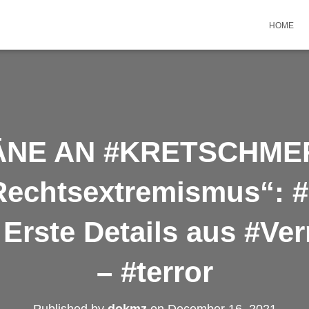
HOME
NE AN #KRETSCHMER 
echtsextremismus“: #
 Erste Details aus #V
– #terror