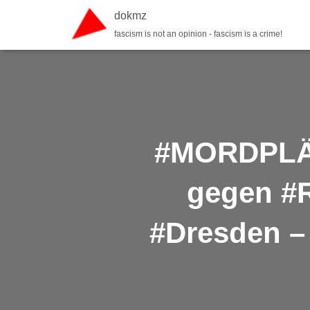
dokmz
fascism is not an opinion - fascism is a crime!
#MORDPLÄ
gegen #R
#Dresden –