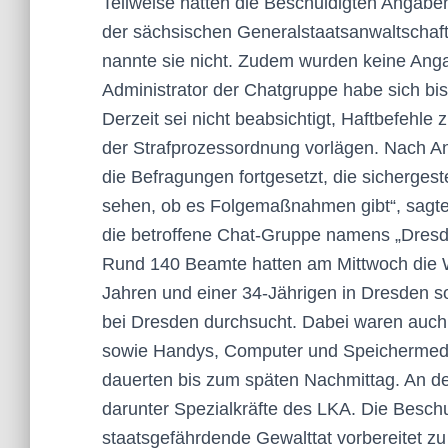
Teilweise hätten die Beschuldigten Angabe
der sächsischen Generalstaatsanwaltschaft
nannte sie nicht. Zudem wurden keine Ang
Administrator der Chatgruppe habe sich bis
Derzeit sei nicht beabsichtigt, Haftbefehle
der Strafprozessordnung vorlägen. Nach 
die Befragungen fortgesetzt, die sicherges
sehen, ob es Folgemaßnahmen gibt“, sagt
die betroffene Chat-Gruppe namens „Dresde
Rund 140 Beamte hatten am Mittwoch die 
Jahren und einer 34-Jährigen in Dresden s
bei Dresden durchsucht. Dabei waren auch 
sowie Handys, Computer und Speichermedi
dauerten bis zum späten Nachmittag. An de
darunter Spezialkräfte des LKA. Die Besch
staatsgefährdende Gewalttat vorbereitet zu