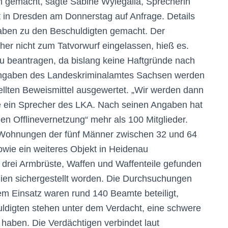
n gemacht, sagte Sabine Wylegalla, Sprecherin
 in Dresden am Donnerstag auf Anfrage. Details
aben zu den Beschuldigten gemacht. Der
her nicht zum Tatvorwurf eingelassen, hieß es.
 zu beantragen, da bislang keine Haftgründe nach
Angaben des Landeskriminalamtes Sachsen werden
tellten Beweismittel ausgewertet. „Wir werden dann
e ein Sprecher des LKA. Nach seinen Angaben hat
n Offlinevernetzung“ mehr als 100 Mitglieder.
Wohnungen der fünf Männer zwischen 32 und 64
owie ein weiteres Objekt in Heidenau
drei Armbrüste, Waffen und Waffenteile gefunden
en sichergestellt worden. Die Durchsuchungen
m Einsatz waren rund 140 Beamte beteiligt,
uldigten stehen unter dem Verdacht, eine schwere
 haben. Die Verdächtigen verbindet laut