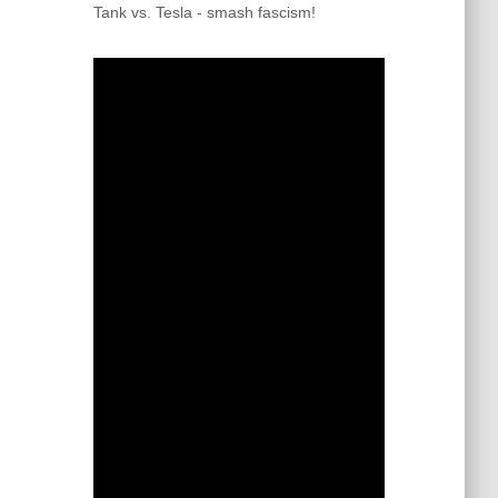
Tank vs. Tesla - smash fascism!