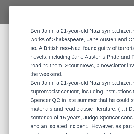
Ben John, a 21-year-old Nazi sympathizer, w
works of Shakespeare, Jane Austen and Cha
so. A British neo-Nazi found guilty of terrori
novels, including Jane Austen’s Pride and P
reading them, Scout News, a newsletter inve
the weekend.
Ben John, a 21-year-old Nazi sympathizer, 
supremacist content, including instruction
Spencer QC in late summer that he could st
materials and read classic literature. (…) 
sentence of 15 years, Judge Spencer conclud
and an isolated incident. However, as part 