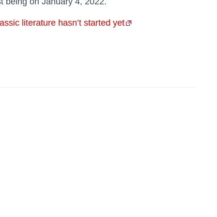
est being on January 4, 2022.
sic literature hasn’t started yet