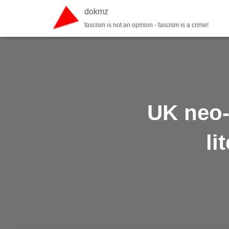
dokmz
fascism is not an opinion - fascism is a crime!
UK neo-
li