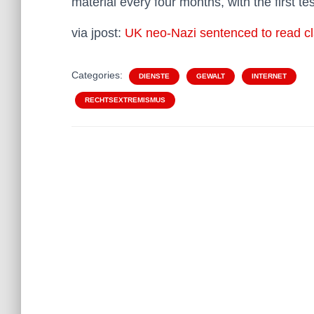
material every four months, with the first t
via jpost:
UK neo-Nazi sentenced to read clas
Categories:
DIENSTE
GEWALT
INTERNET
RECHTSEXTREMISMUS