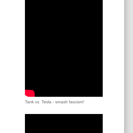
Tank vs. Tesla - smash fascism!