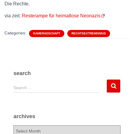
Die Rechte.
via zeit
: Resterampe für heimatlose Neonazis
Categories:
KAMERADSCHAFT
RECHTSEXTREMISMUS
search
S
Search …
e
a
r
c
archives
h
f
a
o