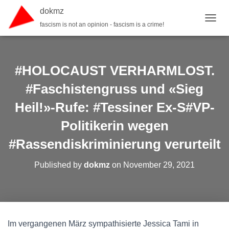
dokmz
fascism is not an opinion - fascism is a crime!
TOGGL
#HOLOCAUST VERHARMLOST.
#Faschistengruss und «Sieg
Heil!»-Rufe: #Tessiner Ex-S#VP-
Politikerin wegen
#Rassendiskriminierung verurteilt
Published by
dokmz
on
November 29, 2021
Im vergangenen März sympathisierte Jessica Tami in