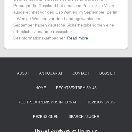
Propaganda: Russland hat deutsche Politiker im Visier –
ausgerechnet vor den Ost-Wahlen im September. Berlin
– Wenige Wochen vor den Landtagswahlen im
September haben deutsche Sicherheitsbehörden eine
erhebliche Zunahme russischer
Desinformationskampagnen
Read more
ABOUT
ANTIQUARIAT
CONTACT
DOSSIER
HOME
RECHTSEXTREMISMUS
RECHTSEXTREMISMUS INTERNAT
REVISIONISMUS
REZENSIONEN
SEARCH / SUCHE
Hestia | Developed by
ThemeIsle