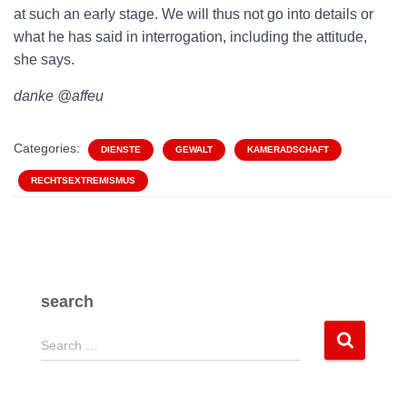
at such an early stage. We will thus not go into details or
what he has said in interrogation, including the attitude,
she says.
danke @affeu
Categories:
DIENSTE
GEWALT
KAMERADSCHAFT
RECHTSEXTREMISMUS
search
S
Search …
e
a
r