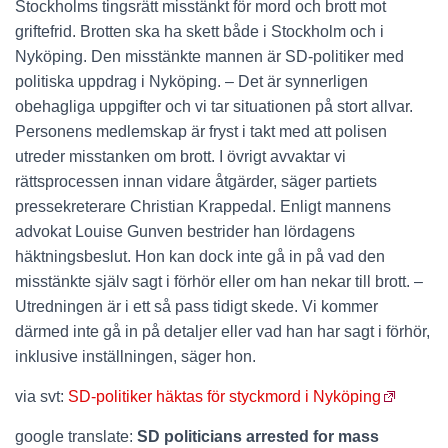
Stockholms tingsrätt misstänkt för mord och brott mot
griftefrid. Brotten ska ha skett både i Stockholm och i
Nyköping. Den misstänkte mannen är SD-politiker med
politiska uppdrag i Nyköping. – Det är synnerligen
obehagliga uppgifter och vi tar situationen på stort allvar.
Personens medlemskap är fryst i takt med att polisen
utreder misstanken om brott. I övrigt avvaktar vi
rättsprocessen innan vidare åtgärder, säger partiets
pressekreterare Christian Krappedal. Enligt mannens
advokat Louise Gunven bestrider han lördagens
häktningsbeslut. Hon kan dock inte gå in på vad den
misstänkte själv sagt i förhör eller om han nekar till brott. –
Utredningen är i ett så pass tidigt skede. Vi kommer
därmed inte gå in på detaljer eller vad han har sagt i förhör,
inklusive inställningen, säger hon.
via svt:
SD-politiker häktas för styckmord i Nyköping
google translate:
SD politicians arrested for mass