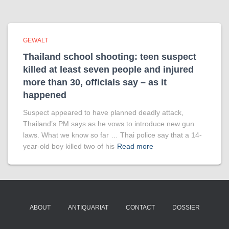
GEWALT
Thailand school shooting: teen suspect
killed at least seven people and injured
more than 30, officials say – as it
happened
Suspect appeared to have planned deadly attack,
Thailand’s PM says as he vows to introduce new gun
laws. What we know so far … Thai police say that a 14-
year-old boy killed two of his
Read more
ABOUT
ANTIQUARIAT
CONTACT
DOSSIER