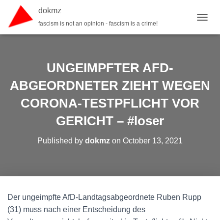
dokmz
fascism is not an opinion - fascism is a crime!
TOGGL
UNGEIMPFTER AFD-
ABGEORDNETER ZIEHT WEGEN
CORONA-TESTPFLICHT VOR
GERICHT – #loser
Published by
dokmz
on
October 13, 2021
Der ungeimpfte AfD-Landtagsabgeordnete Ruben Rupp
(31) muss nach einer Entscheidung des