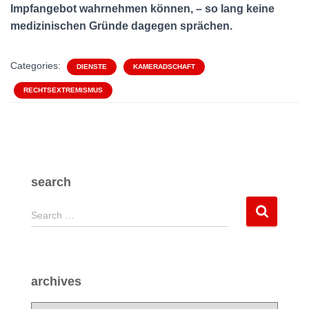
Impfangebot wahrnehmen können, – so lang keine
medizinischen Gründe dagegen sprächen.
Categories:
DIENSTE
KAMERADSCHAFT
RECHTSEXTREMISMUS
search
S
Search …
e
a
r
c
archives
h
f