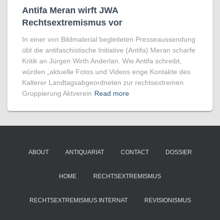
Antifa Meran wirft JWA
Rechtsextremismus vor
In einer von Bildmaterial begleiteten Presseaussendung
übt die antifaschistische Initiative (Antifa) Meran scharfe
Kritik an Jürgen Wirth Anderlan. Wie Antifa schreibt,
würden „aktuelle Fotos und Videos enge Kontakte des
Kalterer Landtagsabgeordneten zur rechtsextremen
Gruppierung Aktverein
Read more
ABOUT
ANTIQUARIAT
CONTACT
DOSSIER
HOME
RECHTSEXTREMISMUS
RECHTSEXTREMISMUS INTERNAT
REVISIONISMUS