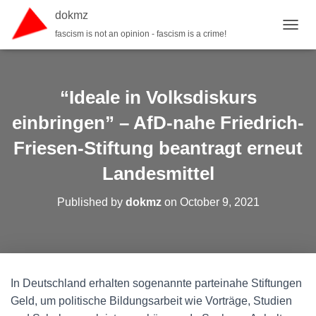
dokmz
fascism is not an opinion - fascism is a crime!
TOGGL
“Ideale in Volksdiskurs
einbringen” – AfD-nahe Friedrich-
Friesen-Stiftung beantragt erneut
Landesmittel
Published by
dokmz
on
October 9, 2021
In Deutschland erhalten sogenannte parteinahe Stiftungen
Geld, um politische Bildungsarbeit wie Vorträge, Studien