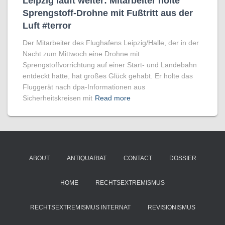
Leipzig läuft weiter: Mitarbeiter holte
Sprengstoff-Drohne mit Fußtritt aus der
Luft #terror
Der Mitarbeiter des Flughafens Leipzig/Halle, der in der
Nacht zum Mittwoch eine Drohne mit
Sprengstoffvorrichtung auf einer Start- und Landebahn
entdeckt hatte, hat großes Glück gehabt. Er holte das
Fluggerät nach dpa-Informationen aus
Sicherheitskreisen mit
Read more
ABOUT
ANTIQUARIAT
CONTACT
DOSSIER
HOME
RECHTSEXTREMISMUS
RECHTSEXTREMISMUS INTERNAT
REVISIONISMUS