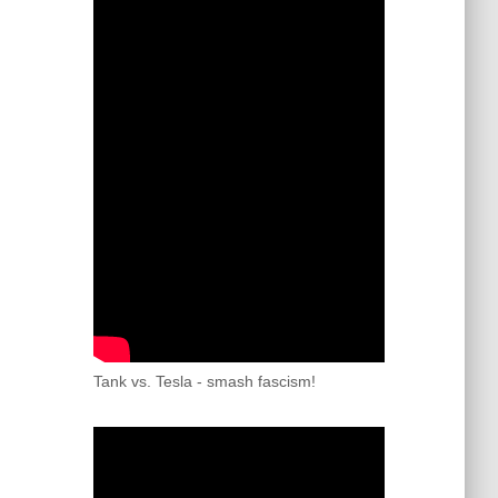
Tank vs. Tesla - smash fascism!