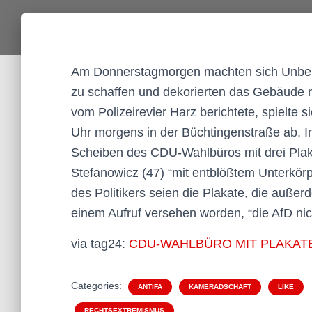
Am Donnerstagmorgen machten sich Unbek
zu schaffen und dekorierten das Gebäude m
vom Polizeirevier Harz berichtete, spielte 
Uhr morgens in der Büchtingenstraße ab. I
Scheiben des CDU-Wahlbüros mit drei Plak
Stefanowicz (47) “mit entblößtem Unterkör
des Politikers seien die Plakate, die außer
einem Aufruf versehen worden, “die AfD nic
via tag24:
CDU-WAHLBÜRO MIT PLAKATE
Categories:
ANTIFA
KAMERADSCHAFT
LIKE
RECHTSEXTREMISMUS