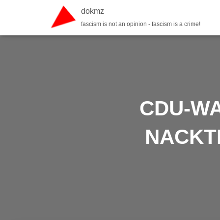
dokmz
fascism is not an opinion - fascism is a crime!
CDU-WA
NACKT