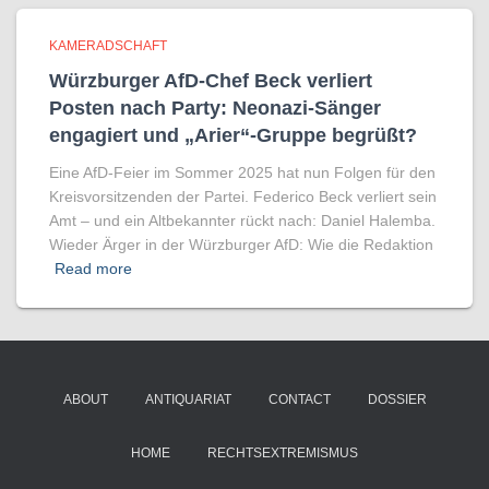
KAMERADSCHAFT
Würzburger AfD-Chef Beck verliert
Posten nach Party: Neonazi-Sänger
engagiert und „Arier“-Gruppe begrüßt?
Eine AfD-Feier im Sommer 2025 hat nun Folgen für den
Kreisvorsitzenden der Partei. Federico Beck verliert sein
Amt – und ein Altbekannter rückt nach: Daniel Halemba.
Wieder Ärger in der Würzburger AfD: Wie die Redaktion
Read more
ABOUT
ANTIQUARIAT
CONTACT
DOSSIER
HOME
RECHTSEXTREMISMUS