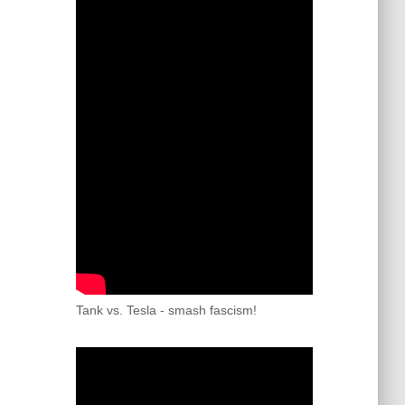
Tank vs. Tesla - smash fascism!