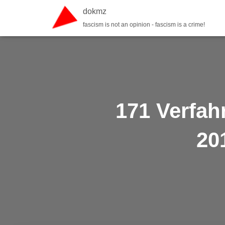
dokmz
fascism is not an opinion - fascism is a crime!
171 Verfah
20