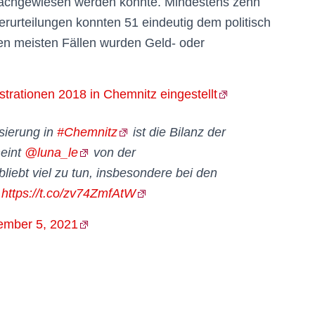
t nachgewiesen werden konnte. Mindestens zehn
rurteilungen konnten 51 eindeutig dem politisch
en meisten Fällen wurden Geld- oder
rationen 2018 in Chemnitz eingestellt
isierung in
#Chemnitz
ist die Bilanz der
meint
@luna_le
von der
bliebt viel zu tun, insbesondere bei den
.
https://t.co/zv74ZmfAtW
ember 5, 2021