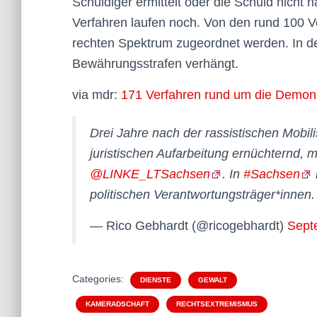
Schuldiger ermittelt oder die Schuld nich
Verfahren laufen noch. Von den rund 100 Ve
rechten Spektrum zugeordnet werden. In d
Bewährungsstrafen verhängt.
via mdr:
171 Verfahren rund um die Demonst
Drei Jahre nach der rassistischen Mobil
juristischen Aufarbeitung ernüchternd, 
@LINKE_LTSachsen
. In
#Sachsen
politischen Verantwortungsträger*innen
— Rico Gebhardt (@ricogebhardt)
Sept
Categories:
DIENSTE
GEWALT
KAMERADSCHAFT
RECHTSEXTREMISMUS