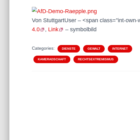
Von StuttgartUser – <span class=”int-own
4.0
,
Link
– symbolbild
Categories:
DIENSTE
GEWALT
INTERNET
KAMERADSCHAFT
RECHTSEXTREMISMUS