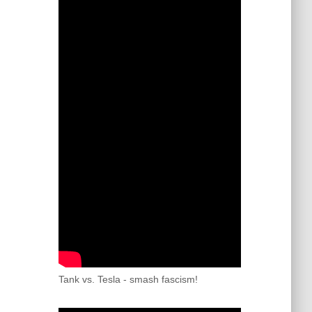
Tank vs. Tesla - smash fascism!