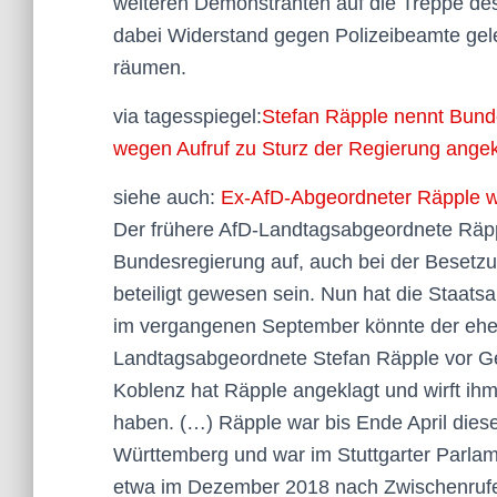
weiteren Demonstranten auf die Treppe d
dabei Widerstand gegen Polizeibeamte gele
räumen.
via tagesspiegel:
Stefan Räpple nennt Bundes
wegen Aufruf zu Sturz der Regierung angek
siehe auch:
Ex-AfD-Abgeordneter Räpple w
Der frühere AfD-Landtagsabgeordnete Räpp
Bundesregierung auf, auch bei der Besetz
beteiligt gewesen sein. Nun hat die Staat
im vergangenen September könnte der ehe
Landtagsabgeordnete Stefan Räpple vor Ger
Koblenz hat Räpple angeklagt und wirft ihm v
haben. (…) Räpple war bis Ende April die
Württemberg und war im Stuttgarter Parlamen
etwa im Dezember 2018 nach Zwischenrufen