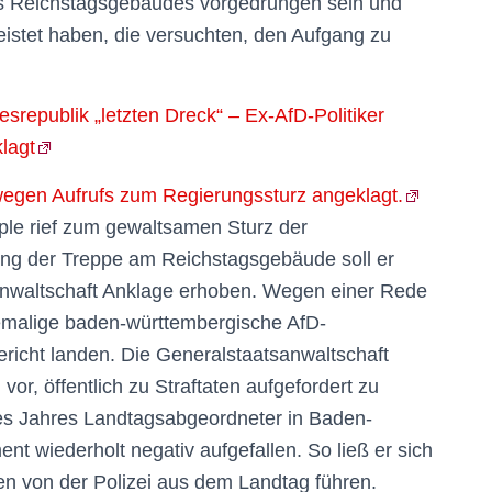
es Reichstagsgebäudes vorgedrungen sein und
istet haben, die versuchten, den Aufgang zu
republik „letzten Dreck“ – Ex-AfD-Politiker
lagt
egen Aufrufs zum Regierungssturz angeklagt.
le rief zum gewaltsamen Sturz der
ung der Treppe am Reichstagsgebäude soll er
sanwaltschaft Anklage erhoben. Wegen einer Rede
malige baden-württembergische AfD-
icht landen. Die Generalstaatsanwaltschaft
or, öffentlich zu Straftaten aufgefordert zu
ses Jahres Landtagsabgeordneter in Baden-
t wiederholt negativ aufgefallen. So ließ er sich
 von der Polizei aus dem Landtag führen.