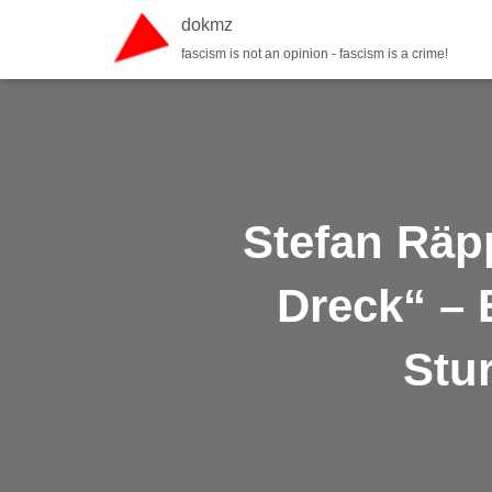
dokmz
fascism is not an opinion - fascism is a crime!
Stefan Räp
Dreck“ – 
Stu