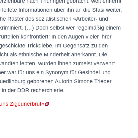
rziehbare nach Thüringen gebracht, weit entfernt
leitete Informationen über ihn an die Stasi weiter.
he Raster des sozialistischen »Arbeiter- und
skriminiert. (…) Doch selbst wer regelmäßig einem
rteilen konfrontiert: In den Augen vieler ihrer
d geschickte Trickdiebe. Im Gegensatz zu den
ht als ethnische Minderheit anerkannt. Die
wandten lebten, wurden ihnen zumeist verwehrt.
er war für uns ein Synonym für Gesindel und
Quedlinburg geborenen Autorin Simone Trieder
i in der DDR recherchierte.
uns Zigeunerbrut«