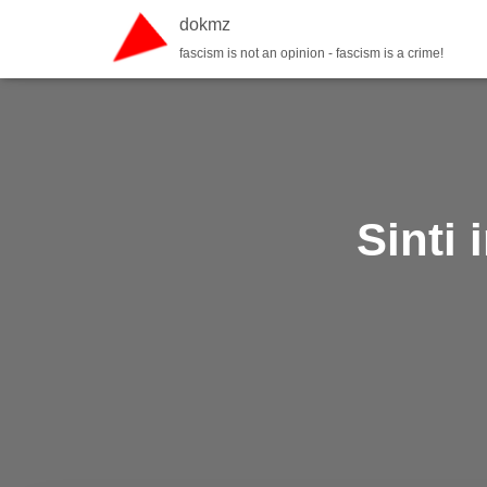
dokmz
fascism is not an opinion - fascism is a crime!
Sinti