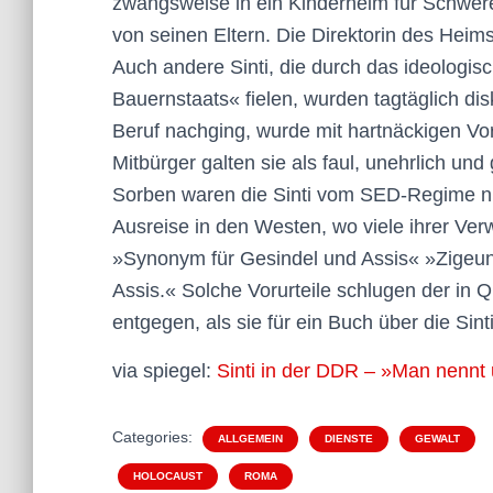
zwangsweise in ein Kinderheim für Schwere
von seinen Eltern. Die Direktorin des Heims 
Auch andere Sinti, die durch das ideologisc
Bauernstaats« fielen, wurden tagtäglich di
Beruf nachging, wurde mit hartnäckigen Voru
Mitbürger galten sie als faul, unehrlich un
Sorben waren die Sinti vom SED-Regime nic
Ausreise in den Westen, wo viele ihrer Ver
»Synonym für Gesindel und Assis« »Zigeun
Assis.« Solche Vorurteile schlugen der in 
entgegen, als sie für ein Buch über die Sint
via spiegel:
Sinti in der DDR – »Man nennt 
Categories:
ALLGEMEIN
DIENSTE
GEWALT
HOLOCAUST
ROMA