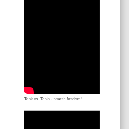
Tank vs. Tesla - smash fascism!