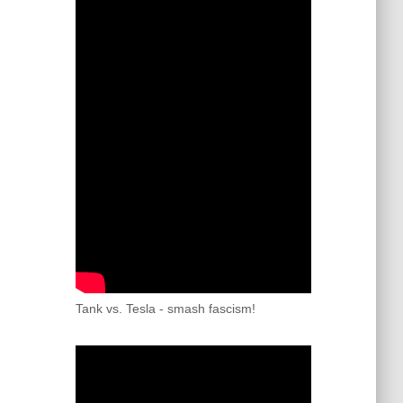
Tank vs. Tesla - smash fascism!