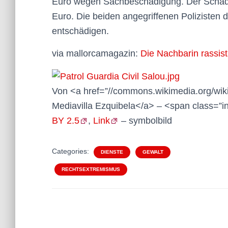
Euro wegen Sachbeschädigung. Der Schaden
Euro. Die beiden angegriffenen Polizisten 
entschädigen.
via mallorcamagazin:
Die Nachbarin rassist
Von <a href=”//commons.wikimedia.org/wiki
Mediavilla Ezquibela</a> – <span class=”
BY 2.5
,
Link
– symbolbild
Categories:
DIENSTE
GEWALT
RECHTSEXTREMISMUS