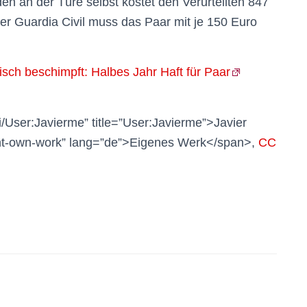
 an der Türe selbst kostet den Verurteilten 847
der Guardia Civil muss das Paar mit je 150 Euro
isch beschimpft: Halbes Jahr Haft für Paar
/User:Javierme” title=”User:Javierme”>Javier
int-own-work” lang=”de”>Eigenes Werk</span>,
CC