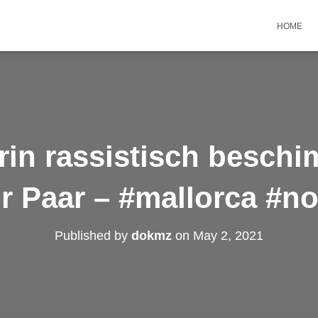
HOME
in rassistisch beschi
ür Paar – #mallorca #
Published by
dokmz
on
May 2, 2021