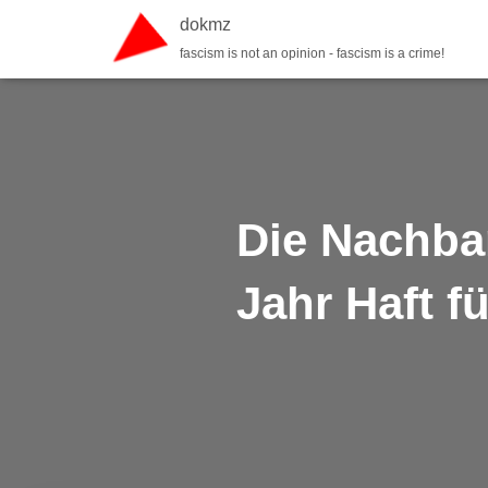
dokmz
fascism is not an opinion - fascism is a crime!
Die Nachbar
Jahr Haft f