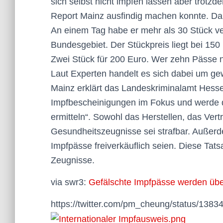
sich selbst nicht impfen lassen aber trotz
Report Mainz ausfindig machen konnte. Dabe
An einem Tag habe er mehr als 30 Stück 
Bundesgebiet. Der Stückpreis liegt bei 150
Zwei Stück für 200 Euro. Wer zehn Pässe 
Laut Experten handelt es sich dabei um g
Mainz erklärt das Landeskriminalamt Hess
Impfbescheinigungen im Fokus und werde da
ermitteln“. Sowohl das Herstellen, das Ver
Gesundheitszeugnisse sei strafbar. Außerd
Impfpässe freiverkäuflich seien. Diese Ta
Zeugnisse.
via swr3:
Gefälschte Impfpässe werden übe
https://twitter.com/pm_cheung/status/13