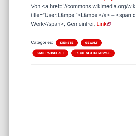
Von <a href=”//commons.wikimedia.org/w
title=”User:Lämpel”>Lämpel</a> – <span c
Werk</span>, Gemeinfrei,
Link
Categories:
DIENSTE
GEWALT
KAMERADSCHAFT
RECHTSEXTREMISMUS