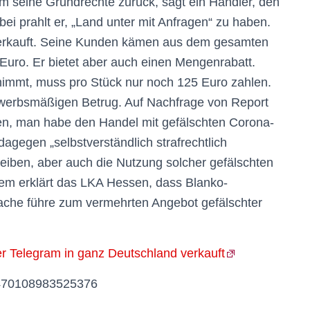
dem seine Grundrechte zurück, sagt ein Händler, den
i prahlt er, „Land unter mit Anfragen“ zu haben.
verkauft. Seine Kunden kämen aus dem gesamten
 Euro. Er bietet aber auch einen Mengenrabatt.
nimmt, muss pro Stück nur noch 125 Euro zahlen.
ewerbsmäßigen Betrug. Auf Nachfrage von Report
en, man habe den Handel mit gefälschten Corona-
gegen „selbstverständlich strafrechtlich
treiben, aber auch die Nutzung solcher gefälschten
em erklärt das LKA Hessen, dass Blanko-
tsache führe zum vermehrten Angebot gefälschter
r Telegram in ganz Deutschland verkauft
83470108983525376