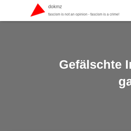
dokmz
fascism is not an opinion - fascism is a crime!
Gefälschte 
ga