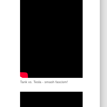
Tank vs. Tesla - smash fascism!