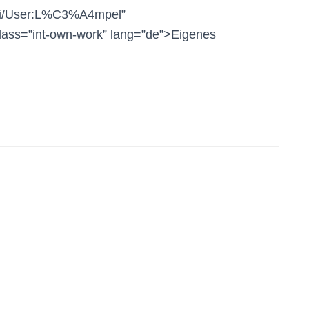
iki/User:L%C3%A4mpel”
lass=”int-own-work” lang=”de”>Eigenes