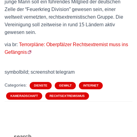
junge Mann soll ein führendes Mitglied der deutschen
Zelle der “Feuerkrieg Division” gewesen sein, einer
weltweit vernetzten, rechtsextremistischen Gruppe. Die
Vereinigung soll zeitweise in rund 15 Ländern aktiv
gewesen sein.
via br:
Terrorpläne: Oberpfälzer Rechtsextremist muss ins
Gefängnis
symbolbild; screenshot telegram
Categories:
DIENSTE
GEWALT
INTERNET
KAMERADSCHAFT
RECHTSEXTREMISMUS
search