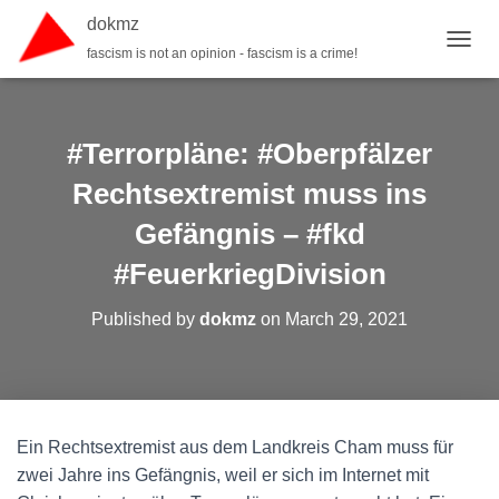
dokmz
fascism is not an opinion - fascism is a crime!
TOGGL
#Terrorpläne: #Oberpfälzer
Rechtsextremist muss ins
Gefängnis – #fkd
#FeuerkriegDivision
Published by
dokmz
on
March 29, 2021
Ein Rechtsextremist aus dem Landkreis Cham muss für
zwei Jahre ins Gefängnis, weil er sich im Internet mit