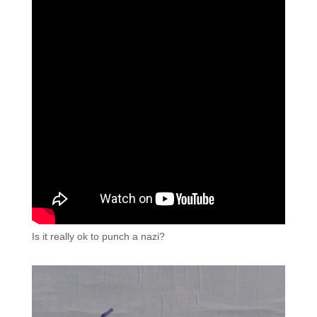
Is it really ok to punch a nazi?