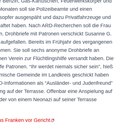
er Benzin, Gas-Kartuschen, Feuerwerkskörper und
onaten soll sie Polizeibeamte und einen
agsopfer ausgespäht und dazu Privatfahrzeuge und
ftet haben. Nach ARD-Recherchen soll die Frau
n. Drohbriefe mit Patronen verschickt Susanne G.
 aufgefallen. Bereits im Frühjahr des vergangenen
mmen. Sie soll sechs anonyme Drohbriefe an
nen Verein zur Flüchtlingshilfe versandt haben. Die
e Patronen. “Ihr werdet niemals sicher sein”, hieß
islamische Gemeinde im Landkreis geschickt haben
RD-Informationen als “Ausländer- und Judenfreund”
g auf der Terrasse. Offenbar eine Anspielung auf
der von einem Neonazi auf seiner Terrasse
us Franken vor Gericht