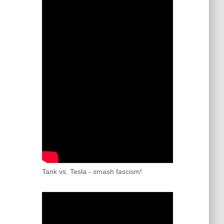
Tank vs. Tesla - smash fascism!