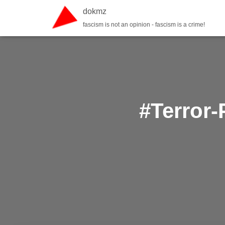
dokmz
fascism is not an opinion - fascism is a crime!
#Terror-