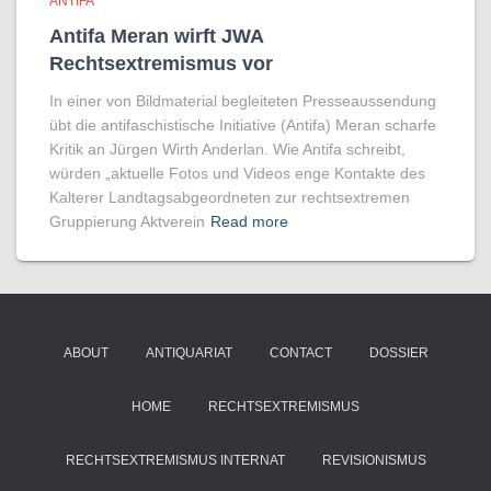
ANTIFA
Antifa Meran wirft JWA
Rechtsextremismus vor
In einer von Bildmaterial begleiteten Presseaussendung
übt die antifaschistische Initiative (Antifa) Meran scharfe
Kritik an Jürgen Wirth Anderlan. Wie Antifa schreibt,
würden „aktuelle Fotos und Videos enge Kontakte des
Kalterer Landtagsabgeordneten zur rechtsextremen
Gruppierung Aktverein
Read more
ABOUT
ANTIQUARIAT
CONTACT
DOSSIER
HOME
RECHTSEXTREMISMUS
RECHTSEXTREMISMUS INTERNAT
REVISIONISMUS