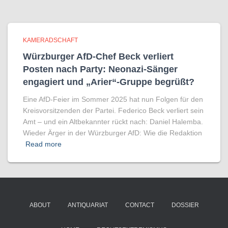
KAMERADSCHAFT
Würzburger AfD-Chef Beck verliert
Posten nach Party: Neonazi-Sänger
engagiert und „Arier“-Gruppe begrüßt?
Eine AfD-Feier im Sommer 2025 hat nun Folgen für den
Kreisvorsitzenden der Partei. Federico Beck verliert sein
Amt – und ein Altbekannter rückt nach: Daniel Halemba.
Wieder Ärger in der Würzburger AfD: Wie die Redaktion
Read more
ABOUT
ANTIQUARIAT
CONTACT
DOSSIER